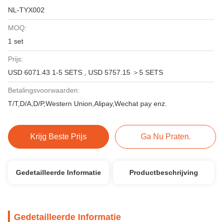
NL-TYX002
MOQ:
1 set
Prijs:
USD 6071.43 1-5 SETS , USD 5757.15 ＞5 SETS
Betalingsvoorwaarden:
T/T,D/A,D/P,Western Union,Alipay,Wechat pay enz.
Krijg Beste Prijs
Ga Nu Praten.
Gedetailleerde Informatie
Productbeschrijving
Gedetailleerde Informatie