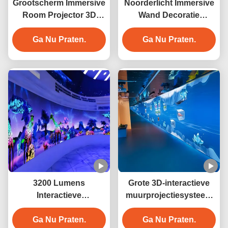
Grootscherm Immersive
Noorderlicht Immersive
Room Projector 3D
Wand Decoratie
Wand Interactief Voor
Interactie
Ga Nu Praten.
Museum
Wandprojector
Ga Nu Praten.
3200 Lumens
Grote 3D-interactieve
Interactieve
muurprojectiesysteem
wandprojector voor
voor hotels
cultuurtoerisme
Ga Nu Praten.
Ga Nu Praten.