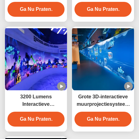
Wand Interactief Voor
Interactie
Ga Nu Praten.
Museum
Wandprojector
Ga Nu Praten.
3200 Lumens
Grote 3D-interactieve
Interactieve
muurprojectiesysteem
wandprojector voor
voor hotels
cultuurtoerisme
Ga Nu Praten.
Ga Nu Praten.