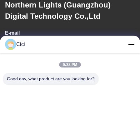
Northern Lights (Guangzhou)
Digital Technology Co.,Ltd
E-mail
Cici
sales03@bjgprojection.com
9:23 PM
Ons adres
Good day, what product are you looking for?
Adres
Unit A 101, Gebouw 3C, Huachuangll, Huatengweg, Panyu
District, Guangzhou Stad, China
Tel.
0086-19128770167