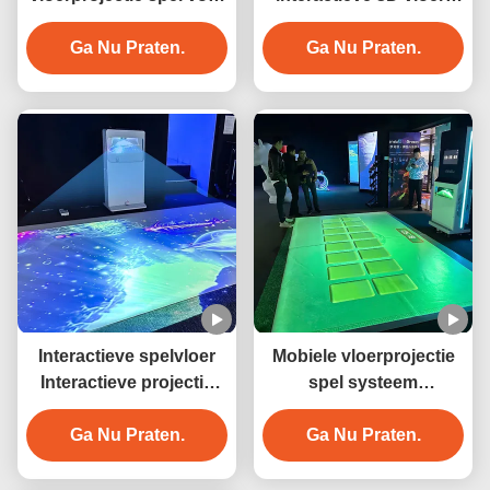
pretpark
immersive projector
Ga Nu Praten.
voor hoteldecoratie
Ga Nu Praten.
Interactieve spelvloer
Mobiele vloerprojectie
Interactieve projectie
spel systeem
voor kinderen
Interactieve projectie
Ga Nu Praten.
Ga Nu Praten.
machine