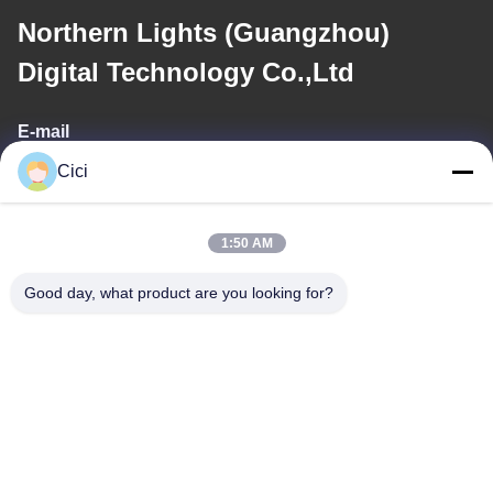
Northern Lights (Guangzhou)
Digital Technology Co.,Ltd
E-mail
Cici
sales03@bjgprojection.com
1:50 AM
Ons adres
Good day, what product are you looking for?
Adres
Unit A 101, Gebouw 3C, Huachuangll, Huatengweg, Panyu
District, Guangzhou Stad, China
Tel.
0086-19128770167