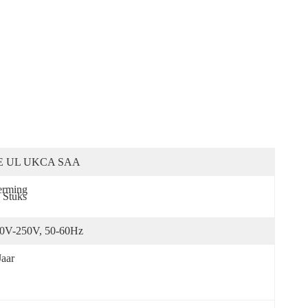
E UL UKCA SAA
rming 
 Stuks
0V-250V, 50-60Hz
Jaar