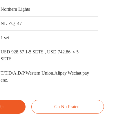
Northern Lights
NL-ZQ147
1 set
USD 928.57 1-5 SETS , USD 742.86 ＞5
SETS
T/T,D/A,D/P,Western Union,Alipay,Wechat pay
enz.
ijs
Ga Nu Praten.