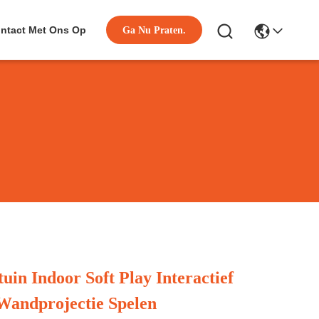
ntact Met Ons Op
Ga Nu Praten.
uin Indoor Soft Play Interactief
 Wandprojectie Spelen