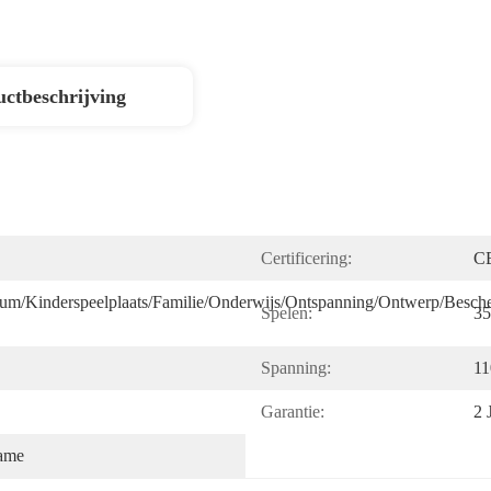
ctbeschrijving
Certificering:
C
rum/Kinderspeelplaats/Familie/Onderwijs/Ontspanning/ontwerp/besche
Spelen:
35
Spanning:
11
Garantie:
2 
ame