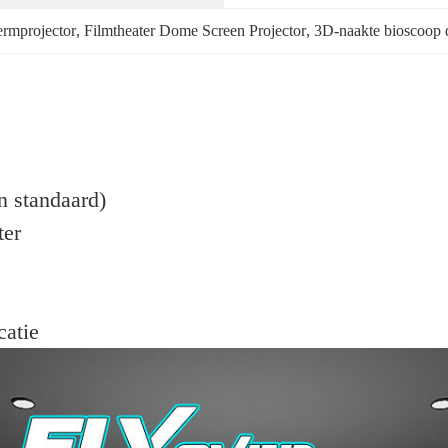
rmprojector
, 
Filmtheater Dome Screen Projector
, 
3D-naakte bioscoop 
n standaard)
ter
catie