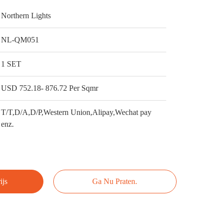
Northern Lights
NL-QM051
1 SET
USD 752.18- 876.72 Per Sqmr
T/T,D/A,D/P,Western Union,Alipay,Wechat pay
enz.
ijs
Ga Nu Praten.