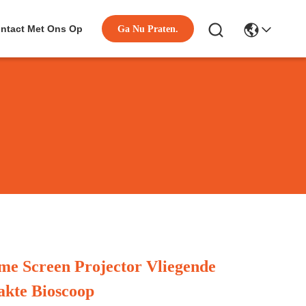
ntact Met Ons Op
Ga Nu Praten.
me Screen Projector Vliegende
akte Bioscoop