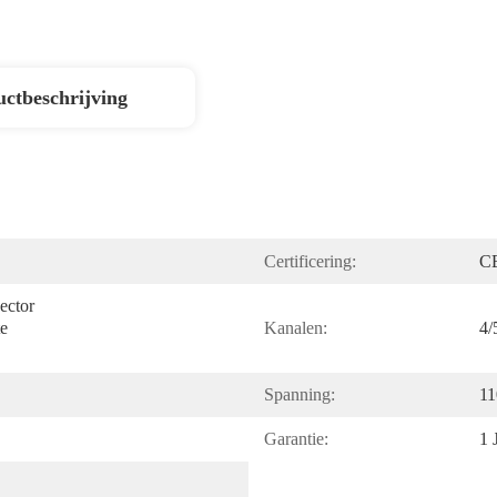
ctbeschrijving
Certificering:
C
ctor 
e 
Kanalen:
4/
Spanning:
11
Garantie:
1 