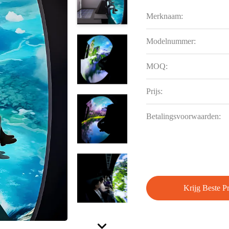
Merknaam:
Modelnummer:
MOQ:
Prijs:
Betalingsvoorwaarden:
Krijg Beste Pr