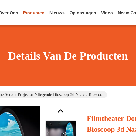
Over Ons
Producten
Nieuws
Oplossingen
Video
Neem Co
Details Van De Producten
me Screen Projector Vliegende Bioscoop 3d Naakte Bioscoop
Filmtheater Do
Bioscoop 3d Na