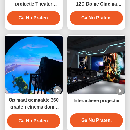
projectie Theater
12D Dome Cinema
Cinema Projectie Dome
Virtual Reality-
Ga Nu Praten.
Scherm
bewegingssimulator
Ga Nu Praten.
Op maat gemaakte 360
Interactieve projectie
graden cinema dome
theaterapparatuur
Ga Nu Praten.
Ga Nu Praten.