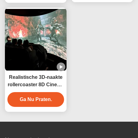
Realistische 3D-naakte
rollercoaster 8D Cinema
Motion System Orbit
Ga Nu Praten.
Cinema