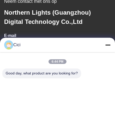
Neem contact met ons op
Northern Lights (Guangzhou)
Digital Technology Co.,Ltd
E-mail
Cici
sales03@bjgprojection.com
6:44 PM
Ons adres
Good day, what product are you looking for?
Adres
Unit A 101, Gebouw 3C, Huachuangll, Huatengweg, Panyu
District, Guangzhou Stad, China
Tel.
0086-19128770167