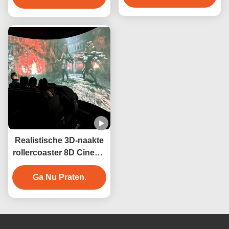
Realistische 3D-naakte
rollercoaster 8D Cinema
Motion System Orbit
Ga Nu Praten.
Cinema