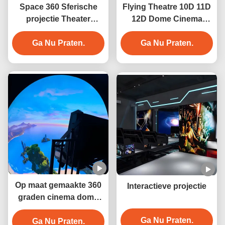
Space 360 Sferische
Flying Theatre 10D 11D
projectie Theater
12D Dome Cinema
Cinema Projectie Dome
Virtual Reality-
Ga Nu Praten.
Scherm
bewegingssimulator
Ga Nu Praten.
Op maat gemaakte 360
Interactieve projectie
graden cinema dome
theaterapparatuur
Ga Nu Praten.
Ga Nu Praten.