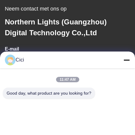
Neem contact met ons op
Northern Lights (Guangzhou)
Digital Technology Co.,Ltd
E-mail
Cici
sales03@bjgprojection.com
11:47 AM
Ons adres
Good day, what product are you looking for?
Adres
Unit A 101, Gebouw 3C, Huachuangll, Huatengweg, Panyu
District, Guangzhou Stad, China
Tel.
0086-19128770167