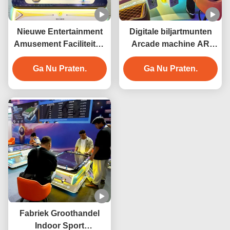
Nieuwe Entertainment
Digitale biljartmunten
Amusement Faciliteiten
Arcade machine AR
Arcade Game Machine
Elektronische
3D Digitale Biljarttafel
Ga Nu Praten.
interactieve biljart tafel
Ga Nu Praten.
Muntbediende Pooltafel
Digitale biljart tafel
Slimme biljart tafel
Indoor speeltuin
Fabriek Groothandel
Indoor Sport