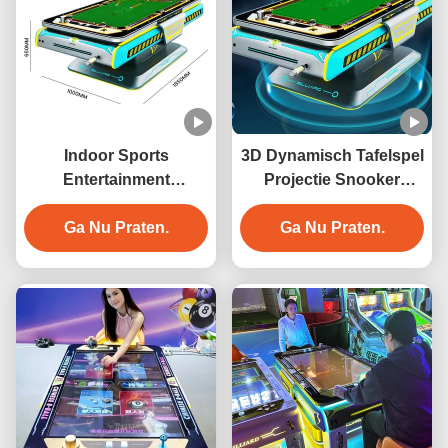
Indoor Sports
3D Dynamisch Tafelspel
Entertainment
Projectie Snooker
Automatische 3D
Interactie 3D Digitaal
Interactieve Projectie
Ga Nu Praten.
Biljart Spelmachine
Ga Nu Praten.
Biljart Spelmachine met
6 Spellen Metalen
Constructie