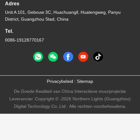
Adres
Unit A 101, Gebouw 3C, Huachuangll, Huatengweg, Panyu
District, Guangzhou Stad, China
Tel.
0086-19128770167
Privacybeleid
|
Sitemap
De Goede Kwaliteit van China Interactieve muurprojectie
Leverancier. Copyright © -2026 Northern Lights (Guangzhou)
Digital Technology Co.,Ltd . Alle rechten voorbehoudena.