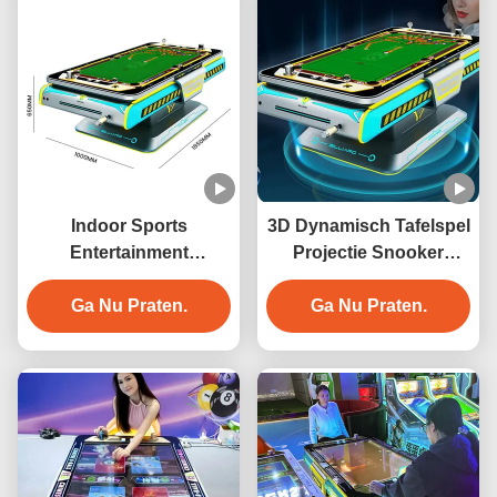
Indoor Sports
3D Dynamisch Tafelspel
Entertainment
Projectie Snooker
Automatische 3D
Interactie 3D Digitaal
Interactieve Projectie
Ga Nu Praten.
Biljart Spelmachine
Ga Nu Praten.
Biljart Spelmachine met
6 Spellen Metalen
Constructie