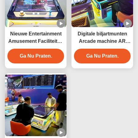
Nieuwe Entertainment
Digitale biljartmunten
Amusement Faciliteiten
Arcade machine AR
Arcade Game Machine
Elektronische
3D Digitale Biljarttafel
Ga Nu Praten.
interactieve biljart tafel
Ga Nu Praten.
Muntbediende Pooltafel
Digitale biljart tafel
Slimme biljart tafel
Indoor speeltuin