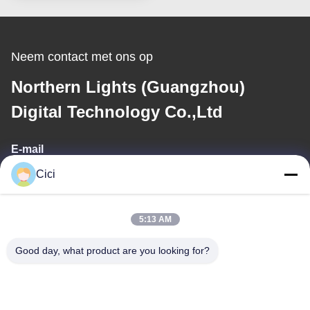
Neem contact met ons op
Northern Lights (Guangzhou)
Digital Technology Co.,Ltd
E-mail
Cici
sales03@bjgprojection.com
5:13 AM
Ons adres
Good day, what product are you looking for?
Adres
Unit A 101, Gebouw 3C, Huachuangll, Huatengweg, Panyu
District, Guangzhou Stad, China