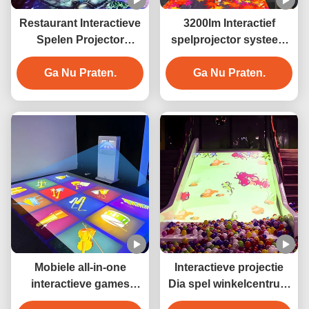
Restaurant Interactieve
3200lm Interactief
Spelen Projector
spelprojector systeem
Holografische
Interactieve vloer
Ga Nu Praten.
vloerprojectie
games projector
Ga Nu Praten.
Mobiele all-in-one
Interactieve projectie
interactieve games
Dia spel winkelcentrum
projector machine
Interactieve projector