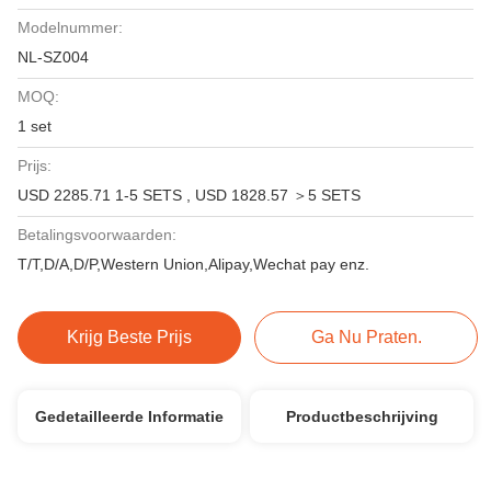
Modelnummer:
NL-SZ004
MOQ:
1 set
Prijs:
USD 2285.71 1-5 SETS , USD 1828.57 ＞5 SETS
Betalingsvoorwaarden:
T/T,D/A,D/P,Western Union,Alipay,Wechat pay enz.
Krijg Beste Prijs
Ga Nu Praten.
Gedetailleerde Informatie
Productbeschrijving