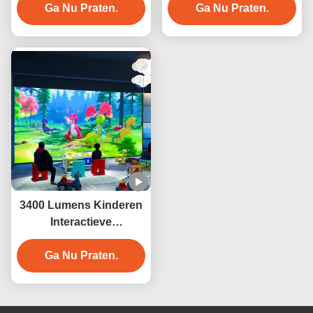
cultureel toerisme
Ga Nu Praten.
Ga Nu Praten.
3400 Lumens Kinderen
Interactieve
schilderspellen
Ga Nu Praten.
Interactieve
muurprojectiesysteem