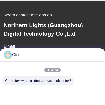
Neem contact met ons op
Northern Lights (Guangzhou)
Digital Technology Co.,Ltd
E-mail
Cici
sales03@bjgprojection.com
3:34 PM
Ons adres
Good day, what product are you looking for?
Adres
Unit A 101, Gebouw 3C, Huachuangll, Huatengweg, Panyu
District, Guangzhou Stad, China
Tel.