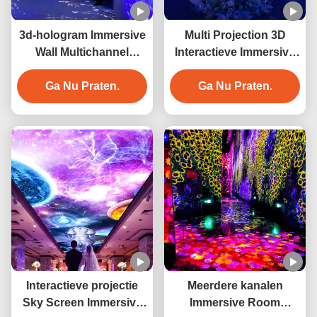
3d-hologram Immersive
Multi Projection 3D
Wall Multichannel
Interactieve Immersive
vloerprojectie voor
Projector Holografische
Ga Nu Praten.
hotel
Ga Nu Praten.
projectie
Interactieve projectie
Meerdere kanalen
Sky Screen Immersive
Immersive Room