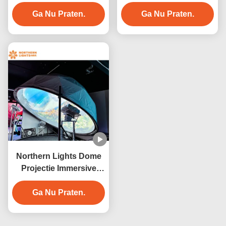
Projector Voor
Projector Immersive
winkelcentrum
Ga Nu Praten.
Wall Interactieve
Ga Nu Praten.
Projectie
Northern Lights Dome
Projectie Immersive
Projector Dome Video
Ga Nu Praten.
Projectie