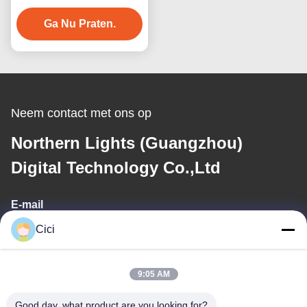
Trampoline spel Binnen
Ga Nu Praten.
gebruik
Neem contact met ons op
Northern Lights (Guangzhou)
Digital Technology Co.,Ltd
E-mail
Cici
sales03@bjgprojection.com
9:05 AM
Ons adres
Good day, what product are you looking for?