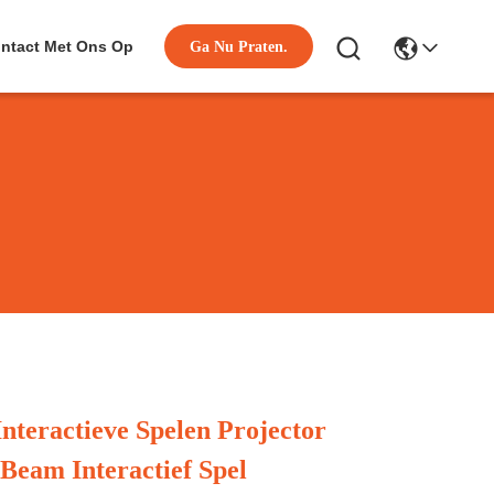
ntact Met Ons Op
Ga Nu Praten.
nteractieve Spelen Projector
Beam Interactief Spel