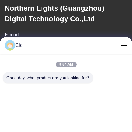
Northern Lights (Guangzhou)
Digital Technology Co.,Ltd
E-mail
Cici
sales03@bjgprojection.com
9:54 AM
Ons adres
Good day, what product are you looking for?
Adres
Unit A 101, Gebouw 3C, Huachuangll, Huatengweg, Panyu
District, Guangzhou Stad, China
Tel.
0086-19128770167