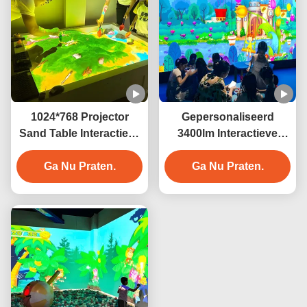
1024*768 Projector
Gepersonaliseerd
Sand Table Interactieve
3400lm Interactieve
projectiegame 3400
Projector Game System
Ga Nu Praten.
lumens
Magic Painting For Kids
Ga Nu Praten.