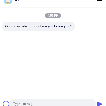
Cici
sales03@bjgprojection.com
4:55 PM
Ons adres
Good day, what product are you looking for?
Adres
Unit A 101, Gebouw 3C, Huachuangll, Huatengweg, Panyu
District, Guangzhou Stad, China
Tel.
0086-19128770167
Privacybeleid
|
Sitemap
De Goede Kwaliteit van China Interactieve muurprojectie
Leverancier. Copyright © -2026 Northern Lights (Guangzhou)