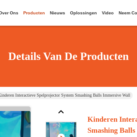
Over Ons
Producten
Nieuws
Oplossingen
Video
Neem Co
Details Van De Producten
inderen Interactieve Spelprojector System Smashing Balls Immersive Wall
Kinderen Inter
Smashing Balls