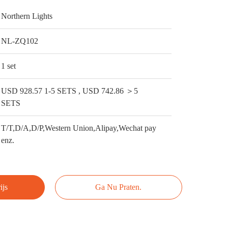
Northern Lights
NL-ZQ102
1 set
USD 928.57 1-5 SETS , USD 742.86 ＞5
SETS
T/T,D/A,D/P,Western Union,Alipay,Wechat pay
enz.
ijs
Ga Nu Praten.