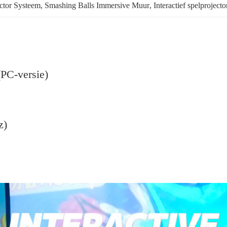
ector Systeem
, 
Smashing Balls Immersive Muur
, 
Interactief spelprojec
(PC-versie)
z)