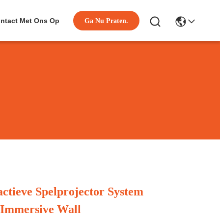
ntact Met Ons Op
Ga Nu Praten.
actieve Spelprojector System
 Immersive Wall