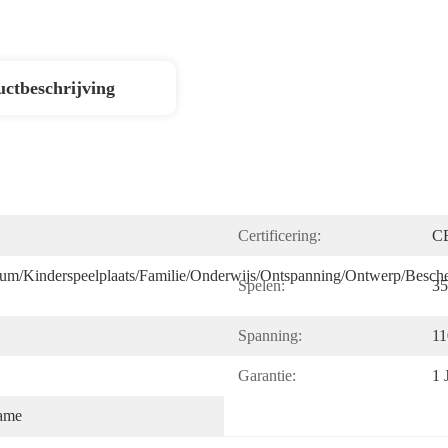
ctbeschrijving
Certificering:
C
rum/Kinderspeelplaats/Familie/Onderwijs/Ontspanning/ontwerp/besche
Spelen:
35
Spanning:
11
Garantie:
1 
ame