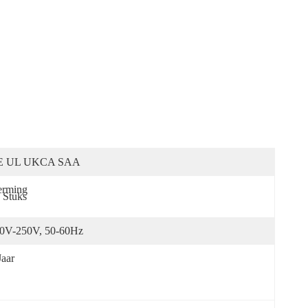
E UL UKCA SAA
rming 
 Stuks
0V-250V, 50-60Hz
Jaar